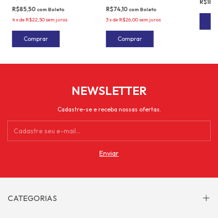
R$18,
R$85,50
R$74,10
com
Boleto
com
Boleto
4
x
de
R$22,50
sem juros
3
x
de
R$26,00
sem juros
NEWSLETTER
Cadastre-se e receba nossas ofertas.
CATEGORIAS