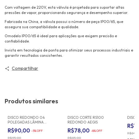
Com voltagem de 220V, esta válvula é projetada para suportar altas
pressões de vapor, proporcionando segurança e desempenho superior.
Fabricada na China, a válvula possui o número de peça IP00/65, que
assegura sua compatibilidade e qualidade.
Omodelo IP00/65 é ideal para aplicações que exigem precisão e
confiabilidade.
Invista em tecnologia de ponta para otimizar seus processos industriais e
garantir resultados consistentes.
Compartilhar
Produtos similares
DISCO REDONDO 04
DISCO CORTE RS100
DISCO
POLEGADAS LÂMINA
REDONDO AEGIS
R$1
CORTE RC-100
R$90,00
R$78,00
-
5
%
OFF
-
8
%
OFF
R$24,0
R$95,00
R$85,00