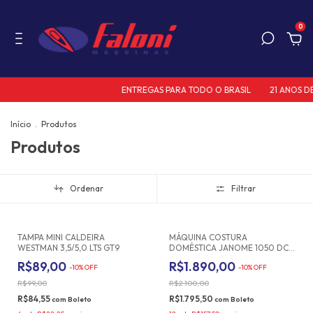
0
ENTREGAS PARA TODO O BRASIL
21 ANOS DE 
Início
.
Produtos
Produtos
Ordenar
Filtrar
TAMPA MINI CALDEIRA
MÁQUINA COSTURA
WESTMAN 3,5/5,0 LTS GT9
DOMÉSTICA JANOME 1050 DC
C/ 49 PONTOS COR BRANCA
R$89,00
R$1.890,00
-
10
%
OFF
-
10
%
OFF
R$99,00
R$2.100,00
R$84,55
R$1.795,50
com
Boleto
com
Boleto