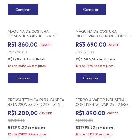
Frete grátis
MÁQUINA DE COSTURA
MÁQUINA DE COSTURA
DOMÉSTICA QB9110L BIVOLT
INDUSTRIAL OVERLOCK DIRECT
DRIVE FALONI FL-S4-3AT
R$1.860,00
R$3.690,00
-
28
%
OFF
-
5
%
OFF
AUTOVOLT
R$2.600,00
R$3.890,00
R$1.767,00
R$3.505,50
com
Boleto
com
Boleto
12
x
de
R$155,00
sem juros
12
x
de
R$307,50
sem juros
PRENSA TÉRMICA PARA CANECA
FERRO A VAPOR INDUSTRIAL
RETA 220V SS-ZH-2248 – SUN
CONTINENTAL VAP-25 – 2,5KG
SPECIAL
COM RESERVATÓRIO DE 5
R$1.200,00
R$1.890,00
-
14
%
OFF
-
5
%
OFF
LITROS, E ACESSÓRIOS
R$1.399,00
R$1.990,00
R$1.140,00
R$1.795,50
com
Boleto
com
Boleto
12
x
de
R$100,00
sem juros
12
x
de
R$157,50
sem juros