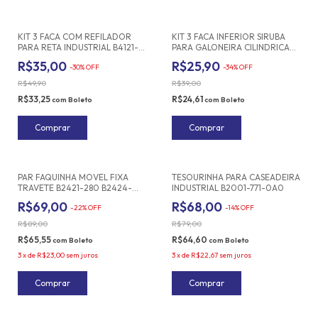
KIT 3 FACA COM REFILADOR
KIT 3 FACA INFERIOR SIRUBA
PARA RETA INDUSTRIAL B4121-
PARA GALONEIRA CILINDRICA
522-000
C007J ELETRONICA C/CORTE
R$35,00
R$25,90
-
30
%
OFF
-
34
%
OFF
LINHA
R$49,90
R$39,00
R$33,25
R$24,61
com
Boleto
com
Boleto
PAR FAQUINHA MOVEL FIXA
TESOURINHA PARA CASEADEIRA
TRAVETE B2421-280 B2424-
INDUSTRIAL B2001-771-0A0
280 STRONG
R$69,00
R$68,00
-
22
%
OFF
-
14
%
OFF
R$89,00
R$79,00
R$65,55
R$64,60
com
Boleto
com
Boleto
3
x
de
R$23,00
sem juros
3
x
de
R$22,67
sem juros