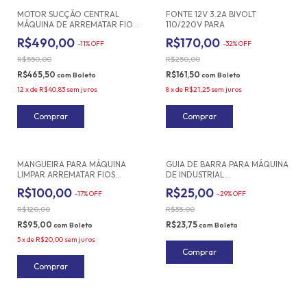
MOTOR SUCÇÃO CENTRAL
FONTE 12V 3.2A BIVOLT
MÁQUINA DE ARREMATAR FIOS
110/220V PARA
E LINHAS 220V
R$490,00
R$170,00
-
11
%
OFF
-
32
%
OFF
R$550,00
R$250,00
R$465,50
R$161,50
com
Boleto
com
Boleto
12
x
de
R$40,83
sem juros
8
x
de
R$21,25
sem juros
MANGUEIRA PARA MÁQUINA
GUIA DE BARRA PARA MÁQUINA
LIMPAR ARREMATAR FIOS
DE INDUSTRIAL
LINHAS 20S 900W
OVERLOCK/INTERLOCK
R$100,00
R$25,00
-
17
%
OFF
-
29
%
OFF
R$120,00
R$35,00
R$95,00
R$23,75
com
Boleto
com
Boleto
5
x
de
R$20,00
sem juros