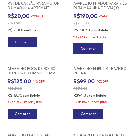
PAR DE CARVÃO PARA MOTOR
APARELHO FITADOR PARA VIÉS
DA MÁQUINA ARREMATE
PARA MÁQUINA DE BRAÇO
CPRTAR FIO LINHA
TODAS AS MEDIDAS
R$20,00
R$190,00
-
20
%
OFF
-
24
%
OFF
R$24,90
R$250,00
R$19,00
R$180,50
com
Boleto
com
Boleto
9
x
de
R$21,11
sem juros
Comprar
APARELHO BOCA DE BOLSO
APARELHO EMBUTIR TRAZEIRO
DIANTEIRO COM VIÉS 25MM
PTF 1/4
R$125,00
R$99,00
-
14
%
OFF
-
10
%
OFF
R$145,00
R$110,00
R$118,75
R$94,05
com
Boleto
com
Boleto
6
x
de
R$20,83
sem juros
4
x
de
R$24,75
sem juros
APARELHO ELASTICO AP11E
KIT APARELHO BARRA LENÇO