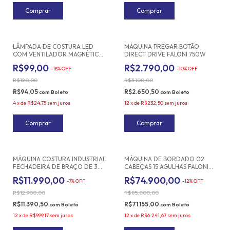
Comprar
LÂMPADA DE COSTURA LED
MÁQUINA PREGAR BOTÃO
COM VENTILADOR MAGNÉTICO
DIRECT DRIVE FALONI 750W
2 EM 1 FALONI BIVOLT
R$99,00
R$2.790,00
-
18
%
OFF
-
10
%
OFF
R$120,00
R$3.100,00
R$94,05
R$2.650,50
com
Boleto
com
Boleto
4
x
de
R$24,75
sem juros
12
x
de
R$232,50
sem juros
Frete grátis
MÁQUINA COSTURA INDUSTRIAL
MÁQUINA DE BORDADO 02
FECHADEIRA DE BRAÇO DE 3
CABEÇAS 15 AGULHAS FALONI
AGULHAS CATRACA PESADA
FL-1502
R$11.990,00
R$74.900,00
-
7
%
OFF
-
12
%
OFF
FALONI FL-928XH-PL-D
R$12.900,00
R$85.000,00
R$11.390,50
R$71.155,00
com
Boleto
com
Boleto
12
x
de
R$999,17
sem juros
12
x
de
R$6.241,67
sem juros