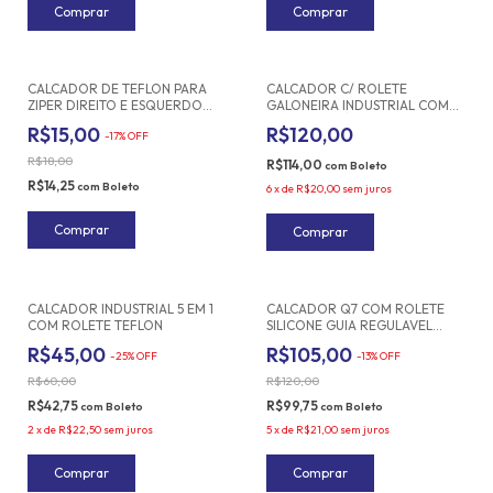
CALCADOR DE TEFLON PARA
CALCADOR C/ ROLETE
ZIPER DIREITO E ESQUERDO
GALONEIRA INDUSTRIAL COM
T36N INDUSTRIAL
GUIA REGULÁVEL
R$15,00
R$120,00
-
17
%
OFF
R$18,00
R$114,00
com
Boleto
R$14,25
com
Boleto
6
x
de
R$20,00
sem juros
CALCADOR INDUSTRIAL 5 EM 1
CALCADOR Q7 COM ROLETE
COM ROLETE TEFLON
SILICONE GUIA REGULAVEL
PARA PESPONTO BARRA
R$45,00
R$105,00
-
25
%
OFF
-
13
%
OFF
MÁQUINA RETA INDUSTRIAL
R$60,00
R$120,00
R$42,75
R$99,75
com
Boleto
com
Boleto
2
x
de
R$22,50
sem juros
5
x
de
R$21,00
sem juros