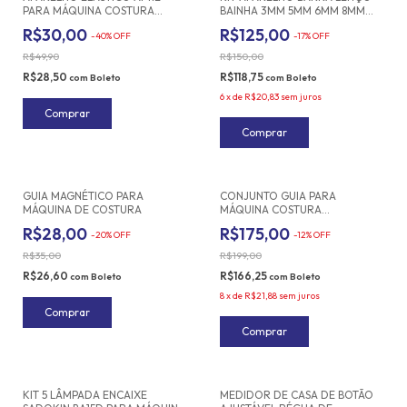
PARA MÁQUINA COSTURA
BAINHA 3MM 5MM 6MM 8MM
FIXADO NA MESA
9MM
R$30,00
R$125,00
-
40
%
OFF
-
17
%
OFF
R$49,90
R$150,00
R$28,50
R$118,75
com
Boleto
com
Boleto
6
x
de
R$20,83
sem juros
GUIA MAGNÉTICO PARA
CONJUNTO GUIA PARA
MÁQUINA DE COSTURA
MÁQUINA COSTURA
OVERLOQUE INDUSTRIAL
R$28,00
R$175,00
-
20
%
OFF
-
12
%
OFF
R$35,00
R$199,00
R$26,60
R$166,25
com
Boleto
com
Boleto
8
x
de
R$21,88
sem juros
KIT 5 LÂMPADA ENCAIXE
MEDIDOR DE CASA DE BOTÃO