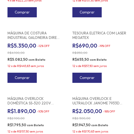
4
x
de
R$22,25
sem juros
12
x
de
R$157,50
sem juros
Frete grátis
MÁQUINA DE COSTURA
TESOURA ELETRICA COM LASER
INDUSTRIAL GALONEIRA DIRECT
MEGATEX
DRIVE FALONI FL-588-01CB/D
R$5.350,00
R$690,00
-
12
%
OFF
-
19
%
OFF
110W/220V AUTOVOLT
R$6.100,00
R$850,00
R$5.082,50
R$655,50
com
Boleto
com
Boleto
12
x
de
R$445,83
sem juros
12
x
de
R$57,50
sem juros
MÁQUINA OVERLOCK
MÁQUINA OVERLOCK E
DOMÉSTICA SS-320 220V
ULTRALOCK JANOME 7933D
BRANCA -SUN SPECIAL
COR BRANCO 220V
R$1.890,00
R$2.050,00
-
10
%
OFF
-
18
%
OFF
R$2.100,00
R$2.500,00
R$1.795,50
R$1.947,50
com
Boleto
com
Boleto
12
x
de
R$157,50
sem juros
12
x
de
R$170,83
sem juros