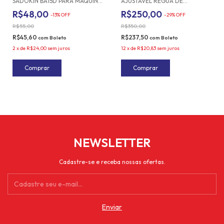
SADOKIN BA15D PARA MÁQUINA
AJUSTÁVEL RÉGUA DE
DOMÉSTICA
MEDIÇÃO
R$48,00
R$250,00
-
13
%
OFF
-
29
%
OFF
R$55,00
R$350,00
R$45,60
R$237,50
com
Boleto
com
Boleto
2
x
de
R$24,00
sem juros
12
x
de
R$20,83
sem juros
NEWSLETTER
Cadastre-se e receba nossas ofertas.