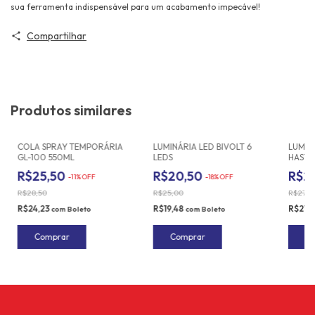
sua ferramenta indispensável para um acabamento impecável!
Compartilhar
Produtos similares
COLA SPRAY TEMPORÁRIA
LUMINÁRIA LED BIVOLT 6
LUMIN
GL-100 550ML
LEDS
HASTE
R$25,50
R$20,50
R$2
-
11
%
OFF
-
18
%
OFF
R$28,50
R$25,00
R$27,0
R$24,23
R$19,48
R$21,
com
Boleto
com
Boleto