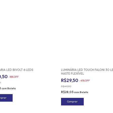
RIA LED BIVOLT 6 LEDS
LUMINÁRIA LED TOUCH FALONI 30 L
HASTE FLEXÍVEL
0,50
-
18
%
OFF
R$29,50
-
41
%
OFF
0
R$49,90
8
com
Boleto
R$28,03
com
Boleto