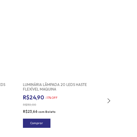
EDS
LUMINÁRIA LÂMPADA 20 LEDS HASTE
TESOURA ARREM
FLEXÍVEL MAQUINA
GOLD COLOR P
R$24,90
R$5,50
-
17
%
OFF
R$30,00
R$5,23
com
Bole
R$23,66
com
Boleto
Comprar