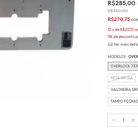
R$285,00
R$350,00
R$270,75
co
12
x de
R$23,75
s
5% de desconto
p
Ver mais deta
MODELOS :
OVER
OVERLOCK 737
RETA SIRUBA
GALONEIRA SIR
TAMPO FECHA