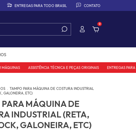
ENTREGAS PARA TODO BRASIL
CONTATO
0
IOS
ÁQUINAS
ASSISTÊNCIA TÉCNICA E PEÇAS ORIGINAIS
ENTREGAS PARA TOD
IOS
.
TAMPO PARA MÁQUINA DE COSTURA INDUSTRIAL
, GALONEIRA, ETC)
 PARA MÁQUINA DE
A INDUSTRIAL (RETA,
CK, GALONEIRA, ETC)