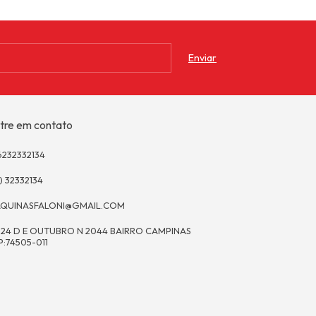
tre em contato
6232332134
) 32332134
QUINASFALONI@GMAIL.COM
 24 D E OUTUBRO N 2044 BAIRRO CAMPINAS
P:74505-011