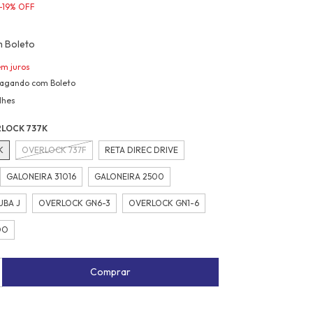
-
19
%
OFF
m
Boleto
em juros
agando com Boleto
lhes
LOCK 737K
K
OVERLOCK 737F
RETA DIREC DRIVE
GALONEIRA 31016
GALONEIRA 2500
UBA J
OVERLOCK GN6-3
OVERLOCK GN1-6
DO