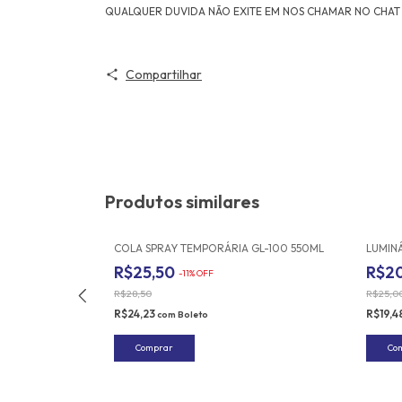
QUALQUER DUVIDA NÃO EXITE EM NOS CHAMAR NO CHAT
Compartilhar
Produtos similares
GEM ACRÍLICO
COLA SPRAY TEMPORÁRIA GL-100 550ML
LUMINÁ
R$25,50
R$2
-
11
%
OFF
R$28,50
R$25,0
R$24,23
R$19,4
com
Boleto