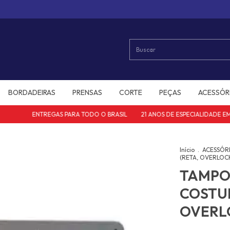
BORDADEIRAS
PRENSAS
CORTE
PEÇAS
ACESSÓR
ENTREGAS PARA TODO O BRASIL
21 ANOS DE ESPECIALIDADE EM M
Início
.
ACESSÓR
(RETA, OVERLOCK
TAMPO
COSTUR
OVERLO