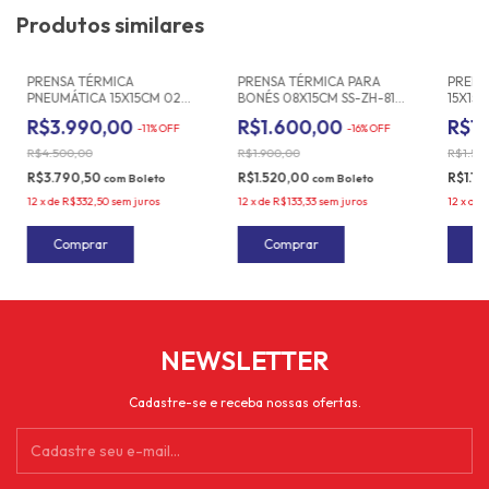
Produtos similares
PRENSA TÉRMICA
PRENSA TÉRMICA PARA
PRENS
PNEUMÁTICA 15X15CM 02
BONÉS 08X15CM SS-ZH-815B
15X15C
BANDEIJAS SUN SPECIAL
220V - SUN SPECIAL
SUN S
R$3.990,00
R$1.600,00
R$1
-
11
%
OFF
-
16
%
OFF
SSK-1515-MD2
R$4.500,00
R$1.900,00
R$1.50
R$3.790,50
R$1.520,00
R$1.1
com
Boleto
com
Boleto
12
x
de
R$332,50
sem juros
12
x
de
R$133,33
sem juros
12
x
de
R
NEWSLETTER
Cadastre-se e receba nossas ofertas.