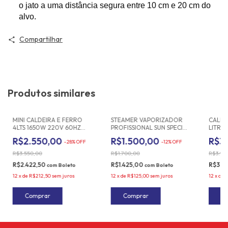
o jato a uma distância segura entre
10 cm e 20 cm
do
alvo.
Compartilhar
Produtos similares
MINI CALDEIRA E FERRO
STEAMER VAPORIZADOR
CALDE
4LTS 1650W 220V 60HZ
PROFISSIONAL SUN SPECIAL
LITRO
CAL008 SUN SPECIAL SS95S
SSG5000 220V
WEST
R$2.550,00
R$1.500,00
R$3
-
28
%
OFF
-
12
%
OFF
R$3.550,00
R$1.700,00
R$3.90
R$2.422,50
R$1.425,00
R$3.1
com
Boleto
com
Boleto
12
x
de
R$212,50
sem juros
12
x
de
R$125,00
sem juros
12
x
de
R