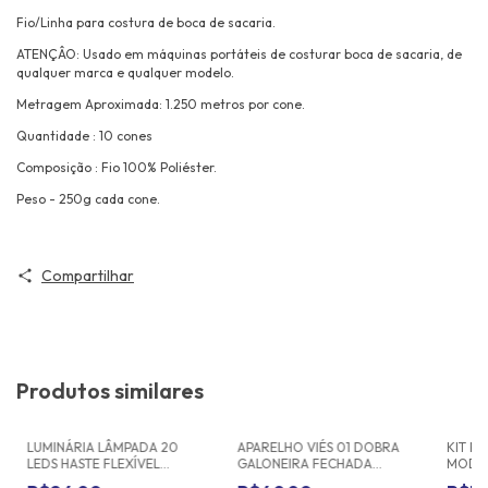
Fio/Linha para costura de boca de sacaria.
ATENÇÂO: Usado em máquinas portáteis de costurar boca de sacaria, de
qualquer marca e qualquer modelo.
Metragem Aproximada: 1.250 metros por cone.
Quantidade : 10 cones
Composição : Fio 100% Poliéster.
Peso - 250g cada cone.
Compartilhar
Produtos similares
LUMINÁRIA LÂMPADA 20
APARELHO VIÉS 01 DOBRA
KIT R
LEDS HASTE FLEXÍVEL
GALONEIRA FECHADA
MODEL
MAQUINA
ZAC/LANMAX
COM 0