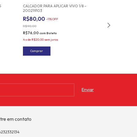
5
CALCADOR PARA APLICAR VIVO 1/8 –
DISCO REDOND
200219103
CORTE RC-100
R$80,00
R$90,00
-
11
%
OFF
-
5
R$90,00
R$95,00
R$76,00
R$85,50
com
Boleto
com
Bol
4
x
de
R$20,00
sem juros
4
x
de
R$22,50
sem 
tre em contato
6232332134