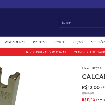
BORDADEIRAS
PRENSAS
CORTE
PEÇAS
ACESSÓR
ENTREGAS PARA TODO O BRASIL
21 ANOS DE ESPECIALIDAD
Início
.
PEÇAS
.
CALCAD
R$12,00
-
2
R$17,00
R$11,40
com
B