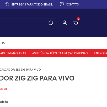
ENTREGAS PARA TODO BRASIL
CONTATO
0
IOS
E EM MÁQUINAS
ASSISTÊNCIA TÉCNICA E PEÇAS ORIGINAIS
ENTREGAS PA
CALCADOR ZIG ZIG PARA VIVO
OR ZIG ZIG PARA VIVO
9
%
OFF
oleto