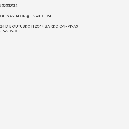
) 32332134
QUINASFALONI@GMAIL.COM
 24 D E OUTUBRO N 2044 BAIRRO CAMPINAS
P:74505-011