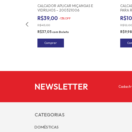
LONI
CALCADOR APLICAR MIÇANGAS E
CALCA
VIDRILHOS – 200321006
PARA R
R$39,00
R$1
-
13
%
OFF
R$45,00
R$12,0
R$37,05
R$9,9
com
Boleto
NEWSLETTER
Cadastr
CATEGORIAS
DOMÉSTICAS