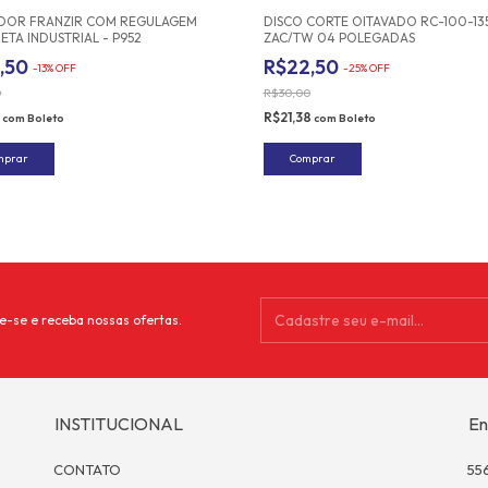
DOR FRANZIR COM REGULAGEM
DISCO CORTE OITAVADO RC-100-13
ETA INDUSTRIAL - P952
ZAC/TW 04 POLEGADAS
0,50
R$22,50
-
13
%
OFF
-
25
%
OFF
0
R$30,00
8
R$21,38
com
Boleto
com
Boleto
e-se e receba nossas ofertas.
INSTITUCIONAL
En
CONTATO
55