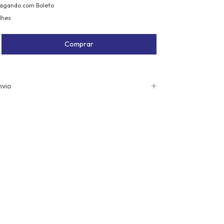
agando com Boleto
lhes
nvio