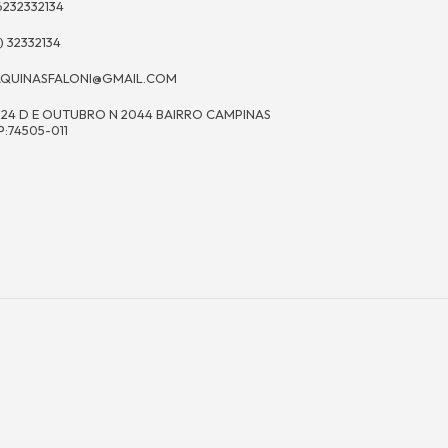
6232332134
) 32332134
QUINASFALONI@GMAIL.COM
 24 D E OUTUBRO N 2044 BAIRRO CAMPINAS
P:74505-011