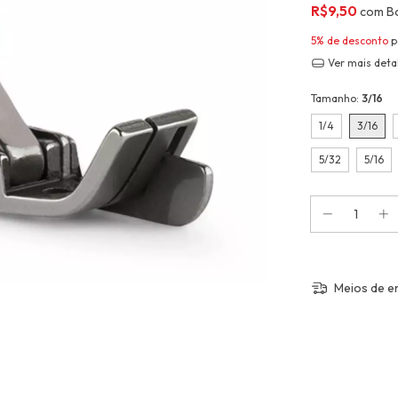
R$9,50
com
B
5% de desconto
p
Ver mais deta
Tamanho:
3/16
1/4
3/16
5/32
5/16
Meios de e