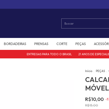
BORDADEIRAS
PRENSAS
CORTE
PEÇAS
ACESSÓR
ENTREGAS PARA TODO O BRASIL
21 ANOS DE ESPECIALIDA
Início
.
PEÇAS
.
CALCA
MÓVEL
R$10,00
-
3
R$15,00