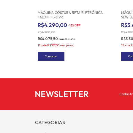
Frete grátis
Frete grátis
MÁQUINA COSTURA RETA ELETRÔNICA
MÁQUI
FALONI FL-D9R
SEW S
R$4.290,00
R$3
-
12
%
OFF
R$4.900,00
R$4.10
R$4.075,50
R$3.5
com
Boleto
12
x
de
R$357,50
sem juros
12
x
de
R
NEWSLETTER
Cadastr
CATEGORIAS