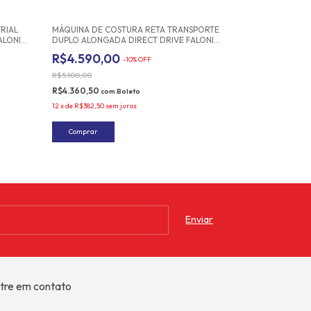
Frete grátis
RIAL
MÁQUINA DE COSTURA RETA TRANSPORTE
ALONI
DUPLO ALONGADA DIRECT DRIVE FALONI
FL-0303-D33 220V
R$4.590,00
-
10
%
OFF
R$5.100,00
R$4.360,50
com
Boleto
12
x
de
R$382,50
sem juros
tre em contato