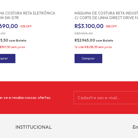
Frete grátis
NA COSTURA RETA ELETRÔNICA
MÁQUINA DE COSTURA RETA INDUST
ON SW-D7R
C/ CORTE DE LINHA DIRECT DRIVE F
FL-D9-2C
.690,00
R$3.100,00
-
10
%
OFF
-
18
%
OFF
0,00
R$3.800,00
05,50
R$2.945,00
com
Boleto
com
Boleto
$307,50
sem juros
12
x
de
R$258,33
sem juros
e-se e receba nossas ofertas.
INSTITUCIONAL
En