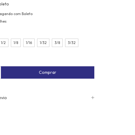
oleto
agando com Boleto
lhes
1/2
1/8
1/16
1/32
3/8
3/32
nvio