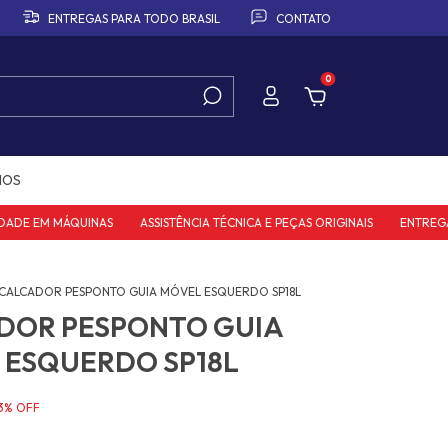
ENTREGAS PARA TODO BRASIL
CONTATO
0
IOS
DE EM MÁQUINAS
ASSISTÊNCIA TÉCNICA E PEÇAS ORIGINAIS
ENTREGAS P
CALCADOR PESPONTO GUIA MÓVEL ESQUERDO SP18L
DOR PESPONTO GUIA
 ESQUERDO SP18L
3
%
OFF