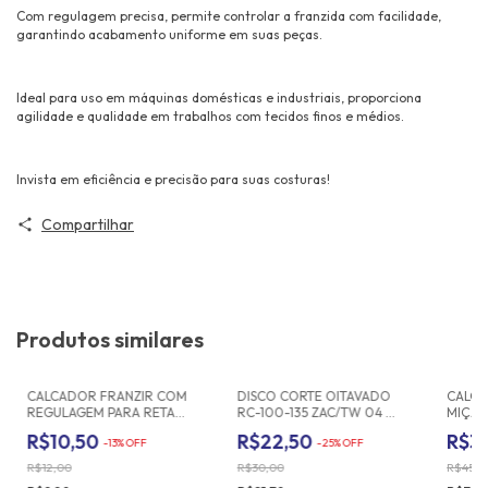
Com regulagem precisa, permite controlar a franzida com facilidade,
garantindo acabamento uniforme em suas peças.
Ideal para uso em máquinas domésticas e industriais, proporciona
agilidade e qualidade em trabalhos com tecidos finos e médios.
Invista em eficiência e precisão para suas costuras!
Compartilhar
Produtos similares
CALCADOR FRANZIR COM
DISCO CORTE OITAVADO
CALCA
REGULAGEM PARA RETA
RC-100-135 ZAC/TW 04
MIÇAN
INDUSTRIAL - P952
POLEGADAS
20032
R$10,50
R$22,50
R$3
-
13
%
OFF
-
25
%
OFF
R$12,00
R$30,00
R$45,0