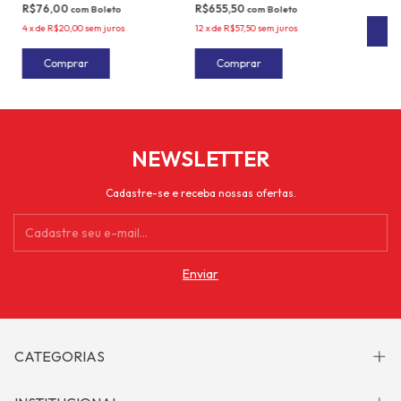
R$76,00
R$655,50
com
Boleto
com
Boleto
4
x
de
R$20,00
sem juros
12
x
de
R$57,50
sem juros
Comprar
NEWSLETTER
Cadastre-se e receba nossas ofertas.
CATEGORIAS