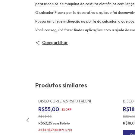
para modelos de máquina de costura eletrônica com lança
O calcador F para ponto decorativo e aplique foi desenvolv
Possui uma leve inclinação na ponta do calcador, o que po
Você conseguirá fazer lindas aplicações com a ajuda desse
Compartilhar
Produtos similares
GADAS LÂMINA
DISCO CORTE 4.5 RS110 FALONI
DISCO
R$55,00
R$18
-
8
%
OFF
R$60,00
R$24,0
R$52,25
R$18,
com
Boleto
2
x
de
R$27,50
sem juros