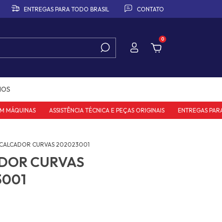
ENTREGAS PARA TODO BRASIL
CONTATO
0
IOS
MÁQUINAS
ASSISTÊNCIA TÉCNICA E PEÇAS ORIGINAIS
ENTREGAS PARA T
CALCADOR CURVAS 202023001
DOR CURVAS
3001