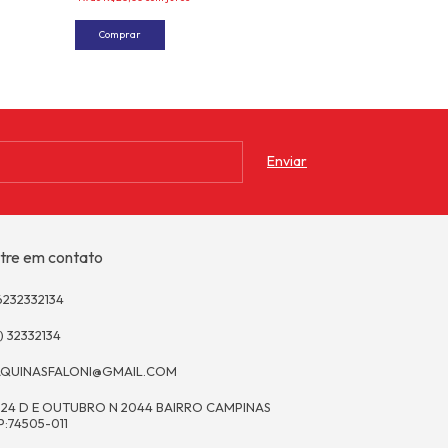
tre em contato
6232332134
) 32332134
QUINASFALONI@GMAIL.COM
 24 D E OUTUBRO N 2044 BAIRRO CAMPINAS
P:74505-011