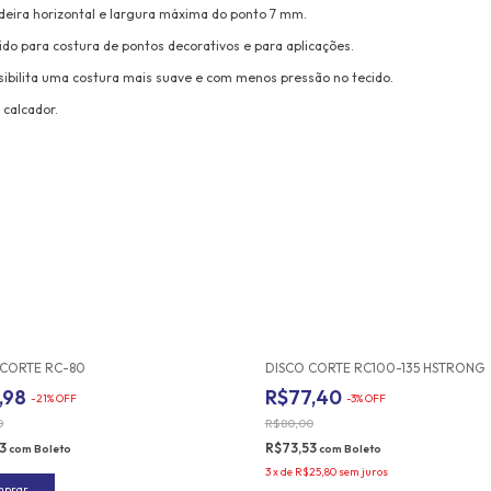
deira horizontal e largura máxima do ponto 7 mm.
ido para costura de pontos decorativos e para aplicações.
ssibilita uma costura mais suave e com menos pressão no tecido.
 calcador.
 CORTE RC-80
DISCO CORTE RC100-135 HSTRONG
,98
R$77,40
-
21
%
OFF
-
3
%
OFF
0
R$80,00
03
R$73,53
com
Boleto
com
Boleto
3
x
de
R$25,80
sem juros