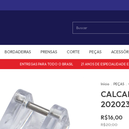
BORDADEIRAS
PRENSAS
CORTE
PEÇAS
ACESSÓR
ENTREGAS PARA TODO O BRASIL
21 ANOS DE ESPECIALIDADE EM 
Início
.
PEÇAS
.
CALCA
20202
R$16,00
R$20,00