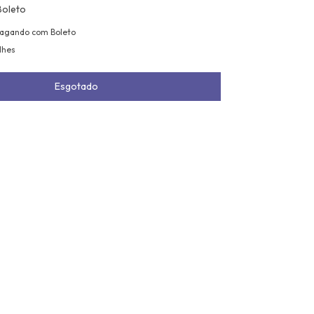
Boleto
agando com Boleto
lhes