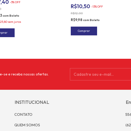
7,40
-
3
%
OFF
R$10,50
-
13
%
OFF
0
R$12,00
53
com
Boleto
R$9,98
com
Boleto
25,80
sem juros
e-se e receba nossas ofertas.
INSTITUCIONAL
En
CONTATO
55
QUEM SOMOS
(62