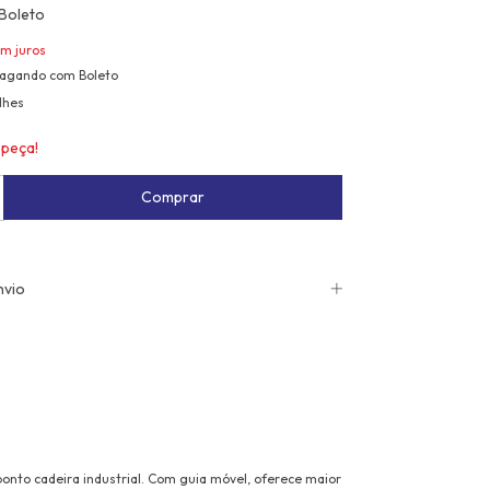
Boleto
m juros
agando com Boleto
lhes
 peça!
nvio
ponto cadeira industrial. Com guia móvel, oferece maior