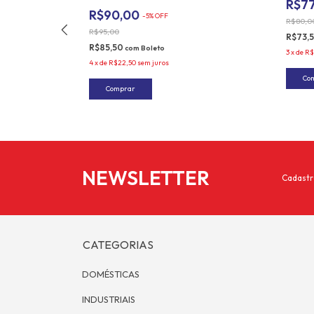
R$7
R$90,00
-
5
%
OFF
R$80,0
R$95,00
R$73,
R$85,50
com
Boleto
3
x
de
R$
4
x
de
R$22,50
sem juros
NEWSLETTER
Cadastr
CATEGORIAS
DOMÉSTICAS
INDUSTRIAIS