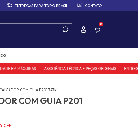
ENTREGAS PARA TODO BRASIL
CONTATO
0
IOS
ADE EM MÁQUINAS
ASSISTÊNCIA TÉCNICA E PEÇAS ORIGINAIS
ENTREGAS 
CALCADOR COM GUIA P201 747K
DOR COM GUIA P201
%
OFF