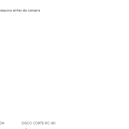
 máquina antes da compra.
EM
DISCO CORTE RC-80
DISCO CORTE 4.