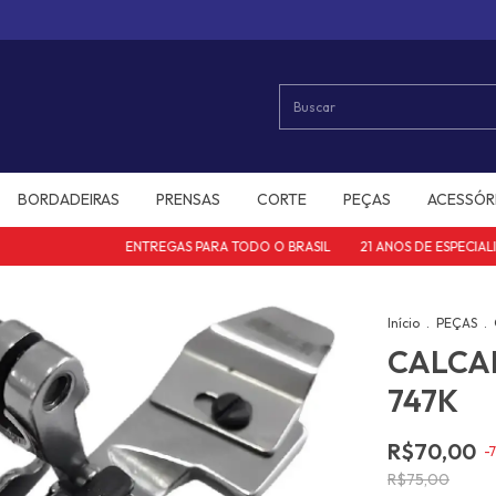
BORDADEIRAS
PRENSAS
CORTE
PEÇAS
ACESSÓR
ENTREGAS PARA TODO O BRASIL
21 ANOS DE ESPECIALID
Início
.
PEÇAS
.
CALCA
747K
R$70,00
-
7
R$75,00