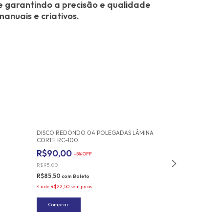
 garantindo a precisão e qualidade
anuais e criativos.
DISCO REDONDO 04 POLEGADAS LÂMINA
DISCO CORTE R
CORTE RC-100
R$92,00
-
8
R$90,00
-
5
%
OFF
R$100,00
R$95,00
R$87,40
com
Bol
R$85,50
com
Boleto
4
x
de
R$23,00
sem 
4
x
de
R$22,50
sem juros