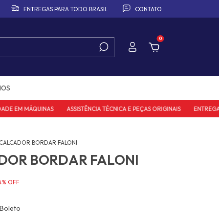
ENTREGAS PARA TODO BRASIL
CONTATO
0
IOS
DE EM MÁQUINAS
ASSISTÊNCIA TÉCNICA E PEÇAS ORIGINAIS
ENTREGAS P
CALCADOR BORDAR FALONI
DOR BORDAR FALONI
4
%
OFF
Boleto