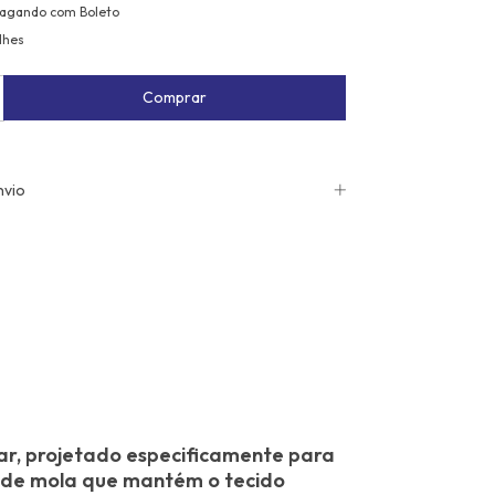
agando com Boleto
lhes
nvio
ar, projetado especificamente para
ma de mola que mantém o tecido