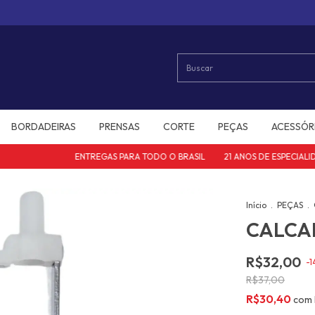
BORDADEIRAS
PRENSAS
CORTE
PEÇAS
ACESSÓR
ENTREGAS PARA TODO O BRASIL
21 ANOS DE ESPECIALIDA
Início
.
PEÇAS
.
CALCA
R$32,00
-
1
R$37,00
R$30,40
com