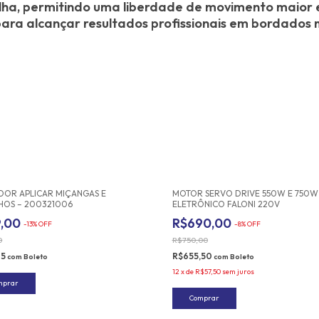
ha, permitindo uma liberdade de movimento maior e
para alcançar resultados profissionais em bordados m
DOR APLICAR MIÇANGAS E
MOTOR SERVO DRIVE 550W E 750W
LHOS – 200321006
ELETRÔNICO FALONI 220V
9,00
R$690,00
-
13
%
OFF
-
8
%
OFF
0
R$750,00
05
R$655,50
com
Boleto
com
Boleto
12
x
de
R$57,50
sem juros
Comprar