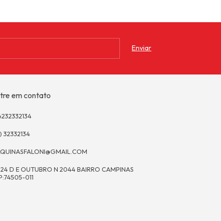
tre em contato
6232332134
) 32332134
QUINASFALONI@GMAIL.COM
 24 D E OUTUBRO N 2044 BAIRRO CAMPINAS
P:74505-011