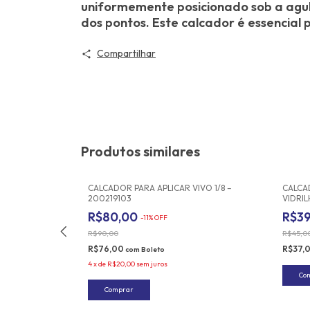
uniformemente posicionado sob a agul
dos pontos. Este calcador é essencial 
Compartilhar
Produtos similares
BLUE MACHINE
CALCADOR PARA APLICAR VIVO 1/8 –
CALCA
200219103
VIDRI
R$80,00
R$3
-
11
%
OFF
R$90,00
R$45,0
R$76,00
R$37,
com
Boleto
4
x
de
R$20,00
sem juros