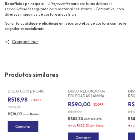
Benefícios principais:
-
Alta precisão
para costuras delicadas -
Durabilidade
assegurada pelo material resistente - Compatível com
diversas máquinas de costura industriais.
Garanta qualidade e eficiência em seus projetos de costura com este
calçador especializado.
Compartilhar
Produtos similares
DISCO CORTE RC-80
DISCO REDONDO 04
DISCO
POLEGADAS LÂMINA
RS100
R$18,98
-
21
%
OFF
CORTE RC-100
R$90,00
R$9
-
5
%
OFF
R$24,00
R$95,00
R$100,
R$18,03
com
Boleto
R$85,50
R$87,
com
Boleto
4
x
de
R$22,50
sem juros
4
x
de
R