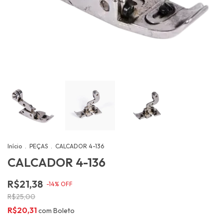
Início
.
PEÇAS
.
CALCADOR 4-136
CALCADOR 4-136
R$21,38
-
14
%
OFF
R$25,00
R$20,31
com
Boleto