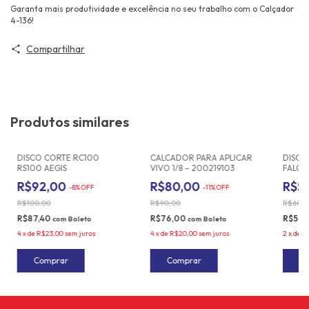
Garanta mais produtividade e excelência no seu trabalho com o Calçador
4-136!
Compartilhar
Produtos similares
DISCO CORTE RC100
CALCADOR PARA APLICAR
DISCO 
RS100 AEGIS
VIVO 1/8 – 200219103
FALON
R$92,00
R$80,00
R$5
-
8
%
OFF
-
11
%
OFF
R$100,00
R$90,00
R$60,0
R$87,40
R$76,00
R$52,
com
Boleto
com
Boleto
4
x
de
R$23,00
sem juros
4
x
de
R$20,00
sem juros
2
x
de
R