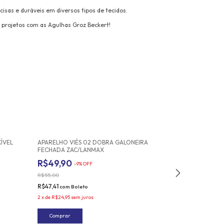
sas e duráveis em diversos tipos de tecidos.
 projetos com as Agulhas Groz Beckert!
ÍVEL
APARELHO VIÉS 02 DOBRA GALONEIRA
LUMINÁRIA LED 
FECHADA ZAC/LANMAX
R$20,50
-
18
R$49,90
-
9
%
OFF
R$25,00
R$55,00
R$19,48
com
Bole
R$47,41
com
Boleto
2
x
de
R$24,95
sem juros
Comprar