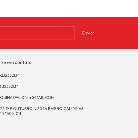
tre em contato
6232332134
) 32332134
QUINASFALONI@GMAIL.COM
 24 D E OUTUBRO N 2044 BAIRRO CAMPINAS
P:74505-011