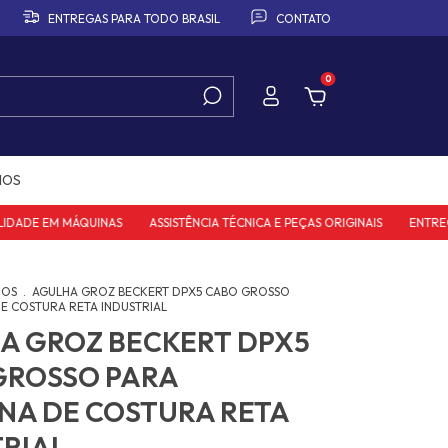
ENTREGAS PARA TODO BRASIL
CONTATO
0
IOS
DE EM MÁQUINAS
ASSISTÊNCIA TÉCNICA E PEÇAS ORIGINAIS
ENTREGAS P
IOS
.
AGULHA GROZ BECKERT DPX5 CABO GROSSO
E COSTURA RETA INDUSTRIAL
A GROZ BECKERT DPX5
GROSSO PARA
NA DE COSTURA RETA
TRIAL