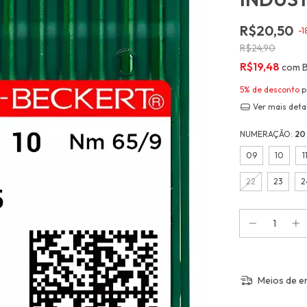
R$20,50
-
1
R$24,90
R$19,48
com
5% de desconto
p
Ver mais deta
NUMERAÇÃO:
20
09
10
1
22
23
2
Meios de e